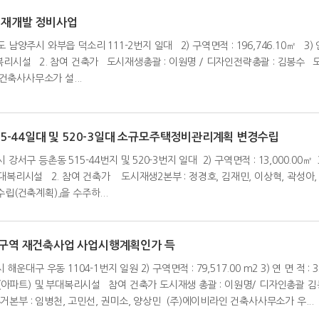
택재개발 정비사업
 남양주시 와부읍 덕소리 111-2번지 일대 2) 구역면적 : 196,746.10㎡ 3) 연 면 
복리시설 2. 참여 건축가 도시재생총괄 : 이원명 / 디자인전략총괄 : 김봉수 도시
축사사무소가 설...
15-44일대 및 520-3일대 소규모주택정비관리계획 변경수립
강서구 등촌동 515-44번지 및 520-3번지 일대 2) 구역면적 : 13,000.00㎡ 3) 연
 부대복리시설 2. 참여 건축가 도시재생2본부 : 정경호, 김재민, 이상혁, 
(건축계획)」을 수주하...
1구역 재건축사업 사업시행계획인가 득
운대구 우동 1104-1번지 일원 2) 구역면적 : 79,517.00 m2 3) 연 면 적 : 321
동주택(아파트) 및 부대복리시설 참여 건축가 도시재생 총괄 : 이원명/ 디자인총괄 김
거본부 : 임병천, 고민선, 권미소, 양상민 (주)에이비라인 건축사사무소가 우...