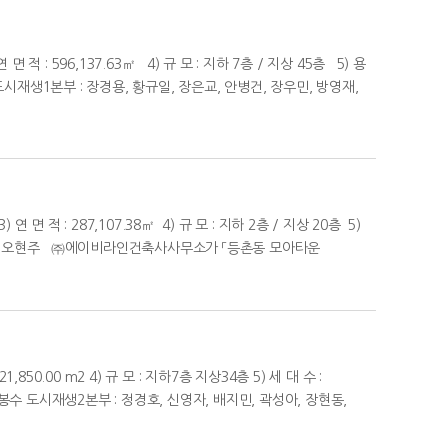
적 : 596,137.63㎡ 4) 규 모 : 지하 7층 / 지상 45층 5) 용
재생1본부 : 장경용, 황규일, 장은교, 안병건, 장우민, 방영재,
 면 적 : 287,107.38㎡ 4) 규 모 : 지하 2층 / 지상 20층 5)
곽성아, 오현주 ㈜에이비라인건축사사무소가 「등촌동 모아타운
,850.00 m2 4) 규 모 : 지하7층 지상34층 5) 세 대 수 :
봉수 도시재생2본부 : 정경호, 신영자, 배지민, 곽성아, 장현동,