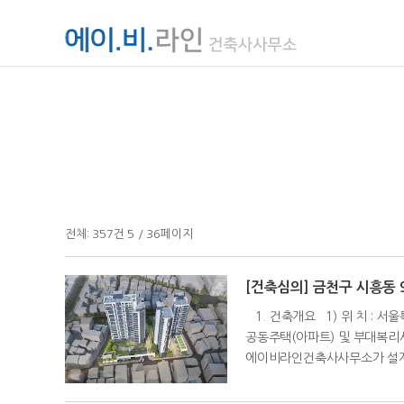
전체:
357
건
5 / 36
페이지
[건축심의] 금천구 시흥동
1. 건축개요 1) 위 치 : 서울특별
공동주택(아파트) 및 부대복리시
에이비라인건축사사무소가 설계한 