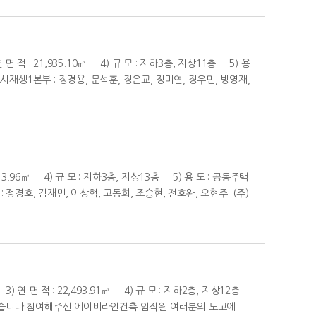
 적 : 21,935.10㎡ 4) 규 모 : 지하3층, 지상11층 5) 용
재생1본부 : 장경용, 문석훈, 장은교, 정미연, 장우민, 방영재,
13.96㎡ 4) 규 모 : 지하3층, 지상13층 5) 용 도 : 공동주택
정경호, 김재민, 이상혁, 고동희, 조승현, 전호완, 오현주 (주)
) 연 면 적 : 22,493.91㎡ 4) 규 모 : 지하2층, 지상12층
되었습니다.참여해주신 에이비라인건축 임직원 여러분의 노고에