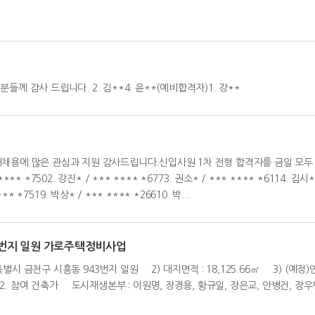
께 감사 드립니다. 2. 김**4. 윤**(예비합격자)1. 강**
공개채용에 많은 관심과 지원 감사드립니다.신입사원 1차 전형 합격자를 금일 모
7502. 강진* / *** **** *6773. 권소* / *** **** *6114. 김시* / 
** *7519. 박상* / *** **** *26610. 박...
43번지 일원 가로주택정비사업
별시 금천구 시흥동 943번지 일원 2) 대지면적 : 18,125.66㎡ 3) (예정)연 면
 2. 참여 건축가 도시재생본부 : 이원명, 장경용, 황규일, 장은교, 안병건, 장