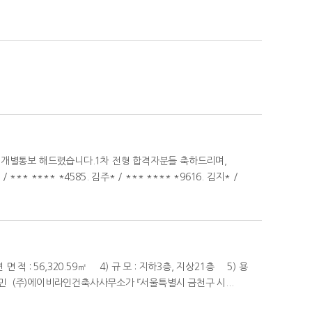
두 개별통보 해드렸습니다.1차 전형 합격자분들 축하드리며,
*** **** *4585. 김주* / *** **** *9616. 김지* /
 적 : 56,320.59㎡ 4) 규 모 : 지하3층, 지상21층 5) 용
우민 (주)에이비라인건축사사무소가 『서울특별시 금천구 시...