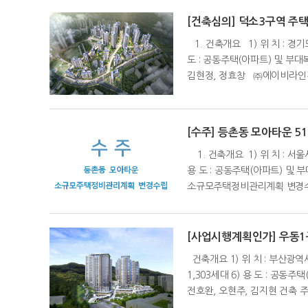
[건축심의] 덕소3구역 주
1. 건축개요 1) 위 치 : 경기도
도 : 공동주택(아파트) 및 부대
김현정, 정효창 ㈜에이비라인건
[수주] 등촌동 모아타운 5
1. 건축개요 1) 위 치 : 서울시 
용 도 : 공동주택(아파트) 및
소규모주택정비관리계획 변경수립
[사업시행계획인가] 우동
건축개요 1) 위 치 : 부산광역시 해
1,303세대 6) 용 도 : 공
전호완, 오현주, 김지현 건축 주