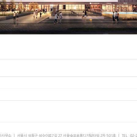
축사사무소
|
서울시 성동구 성수이로7길 27 서울숲코오롱디지털타워 2차 501호
|
TEL : 02-