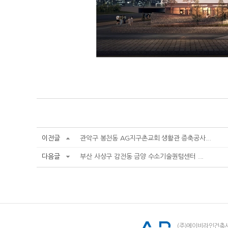
이전글
관악구 봉천동 AG지구촌교회 생활관 증축공사...
다음글
부산 사상구 감전동 금양 수소기술퀀텀센터 ...
(주)에이비라인건