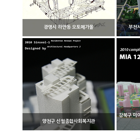
광명시 하안동 오토메가몰
부천시
강북구 미
양천구 신월종합사회복지관